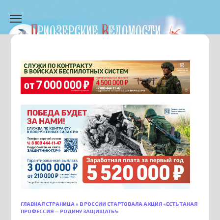
Перейти
к
содержанию
ГЛАВНАЯ СТРАНИЦА
»
В РОССИИ СТАРТОВАЛА АКЦИЯ «ЕСТЬ ТАКАЯ
ПРОФЕССИЯ — РОДИНУ ЗАЩИЩАТЬ!»