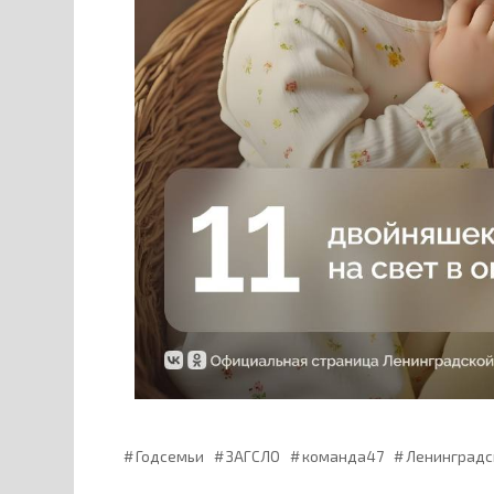
Годсемьи
ЗАГСЛО
команда47
Ленинградс