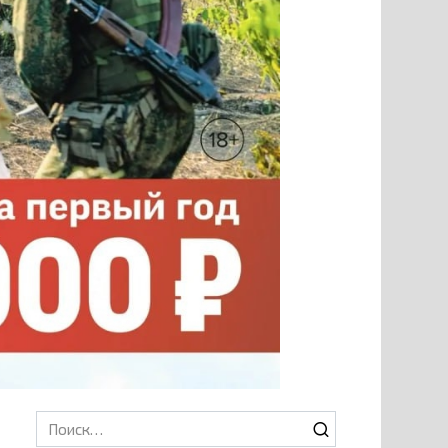
Search
for: