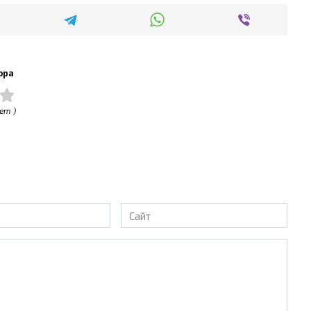
ора
ет )
Сайт