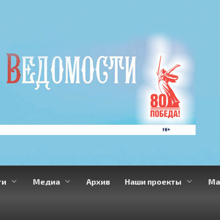
ти
Медиа
Архив
Наши проекты
Ма