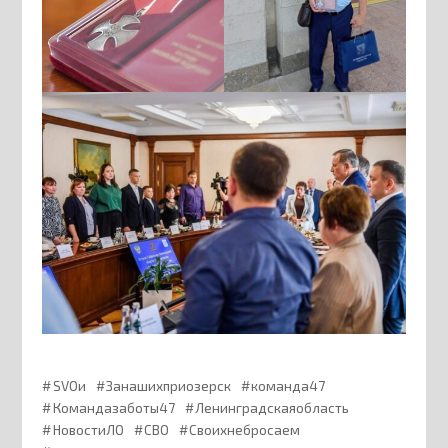
SVOи
Занашихприозерск
команда47
Командазаботы47
Ленинградскаяобласть
НовостиЛО
СВО
Своихнебросаем