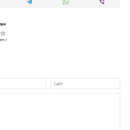
ора
ет )
Сайт