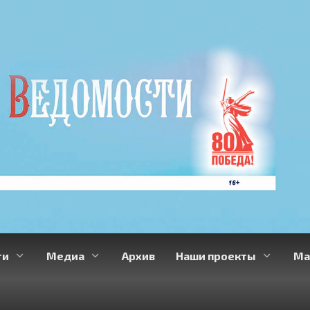
ти
Медиа
Архив
Наши проекты
Ма