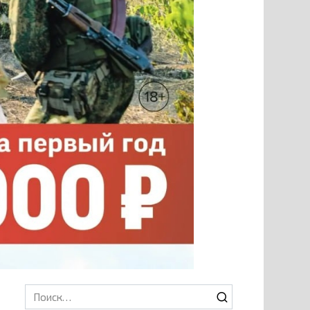
Search
for: